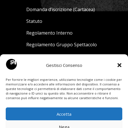
Domanda d’iscrizione (Cartacea)
Statuto
Regolamento Interno
Regolamento Gruppo Spettacolo
Richiesta Visita Medico Sportiva
Gestisci Consenso
Privacy Policy
Cookie Policy
Disconoscimento
Imprint
Per fornire le migliori esperienze, utilizziamo tecnologie come i cookie per
memorizzare e/o accedere alle informazioni del dispositivo. Il consenso a
queste tecnologie ci permetterà di elaborare dati come il comportamento
Download Materiale
di navigazione o ID unici su questo sito. Non acconsentire o ritirare il
consenso può influire negativamente su alcune caratteristiche e funzioni.
Accetta
© 2024 Studio524 SSDSRL – All Rights Reserved
Nega