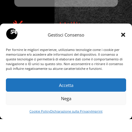
Utility

Gestisci Consenso
Domanda d’iscrizione (Online)
Per fornire le migliori esperienze, utilizziamo tecnologie come i cookie per
memorizzare e/o accedere alle informazioni del dispositivo. Il consenso a
queste tecnologie ci permetterà di elaborare dati come il comportamento di
Domanda d’iscrizione (Cartacea)
navigazione o ID unici su questo sito. Non acconsentire o ritirare il consenso
può influire negativamente su alcune caratteristiche e funzioni.
Statuto
Accetta
Regolamento Interno
Regolamento Gruppo Spettacolo
Nega
Richiesta Visita Medico Sportiva
Cookie Policy
Dichiarazione sulla Privacy
Imprint
Privacy Policy
Cookie Policy