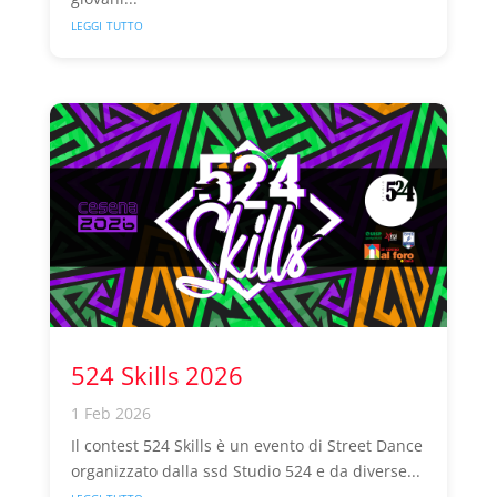
leggi tutto
524 Skills 2026
1 Feb 2026
Il contest 524 Skills è un evento di Street Dance
organizzato dalla ssd Studio 524 e da diverse...
leggi tutto