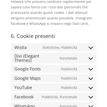
network (che possono cambiare regolarmente) per
sapere cosa fanno con i tuoi dati (personali) che
processano usando questi cookie. I dati ottenuti
vengono anonimizzati quanto possibile. Instagram,
Facebook e WhatsApp si trovano negli Stati Uniti.
6. Cookie presenti
Wistia
Statistiche, Pubblicità
Consent
Divi (Elegant
to
Funzionale
Themes)
Consent
service
to
wistia
Google Fonts
Pubblicità
Consent
service
to
divi-
Google Maps
Pubblicità
Consent
service
(elegant-
to
YouTube
Pubblicità
google-
themes)
Consent
service
fonts
to
Facebook
Pubblicità, Funzionale
google-
Consent
service
maps
to
WhatsApp
Funzionale
youtube