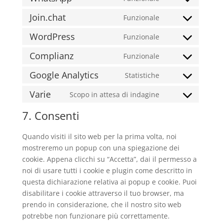
Consent
service
to
Join.chat
Funzionale
facebook
Consent
service
to
WordPress
Funzionale
whatsapp
Consent
service
to
Complianz
Funzionale
join.chat
Consent
service
to
Google Analytics
Statistiche
wordpress
Consent
service
to
Varie
Scopo in attesa di indagine
complianz
Consent
service
to
7. Consenti
google-
service
analytics
varie
Quando visiti il sito web per la prima volta, noi
mostreremo un popup con una spiegazione dei
cookie. Appena clicchi su “Accetta”, dai il permesso a
noi di usare tutti i cookie e plugin come descritto in
questa dichiarazione relativa ai popup e cookie. Puoi
disabilitare i cookie attraverso il tuo browser, ma
prendo in considerazione, che il nostro sito web
potrebbe non funzionare più correttamente.