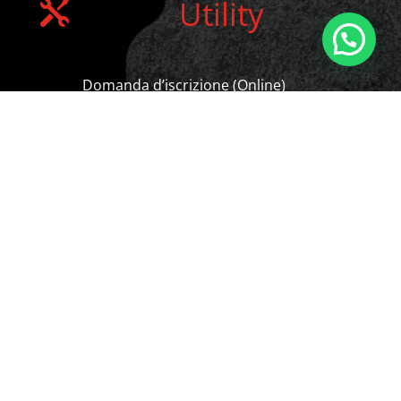
Utility

Domanda d’iscrizione (Online)
Domanda d’iscrizione (Cartacea)
Statuto
Regolamento Interno
Regolamento Gruppo Spettacolo
Richiesta Visita Medico Sportiva
Privacy Policy
Cookie Policy
Disconoscimento
Imprint
Download Materiale