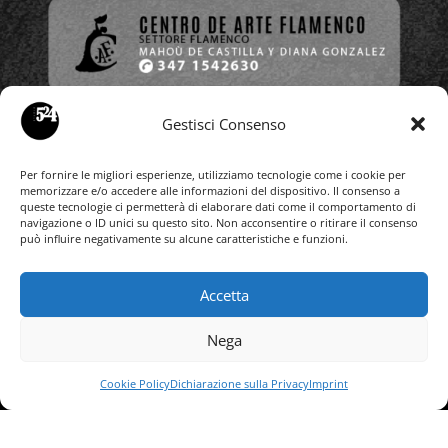
Gestisci Consenso
Per fornire le migliori esperienze, utilizziamo tecnologie come i cookie per
memorizzare e/o accedere alle informazioni del dispositivo. Il consenso a
queste tecnologie ci permetterà di elaborare dati come il comportamento di
navigazione o ID unici su questo sito. Non acconsentire o ritirare il consenso
può influire negativamente su alcune caratteristiche e funzioni.
Utility

Accetta
Nega
Domanda d’iscrizione (Online)
Cookie Policy
Dichiarazione sulla Privacy
Imprint
Domanda d’iscrizione (Cartacea)
Statuto