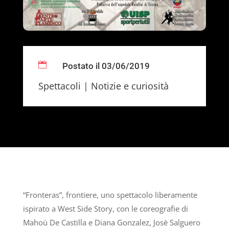

Postato il 03/06/2019
Spettacoli
|
Notizie e curiosità
“Fronteras”, frontiere, uno spettacolo liberamente
ispirato a West Side Story, con le coreografie di
Mahoù De Castilla e Diana Gonzalez, Josè Salguero