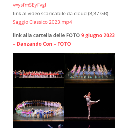
v=ysfmSEyFvgI
link al video scaricabile da cloud (8,87 GB)
Saggio Classico 2023.mp4
link alla cartella delle FOTO
9 giugno 2023
– Danzando Con – FOTO